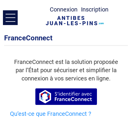
Connexion
Inscription
Ouvrir le menu
Accueil
FranceConnect
Prendre Contact
FranceConnect est la solution proposée
par l’État pour sécuriser et simplifier la
Mes demandes
connexion à vos services en ligne.
Mon compte
S’identifier avec France
Qu’est-ce que FranceConnect ?