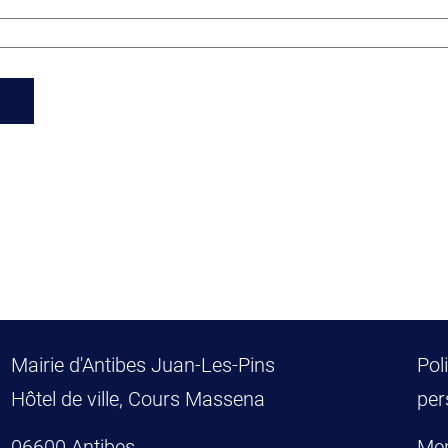
Mairie d'Antibes Juan-Les-Pins
Pol
Hôtel de ville, Cours Massena
per
06600 Antibes
Men